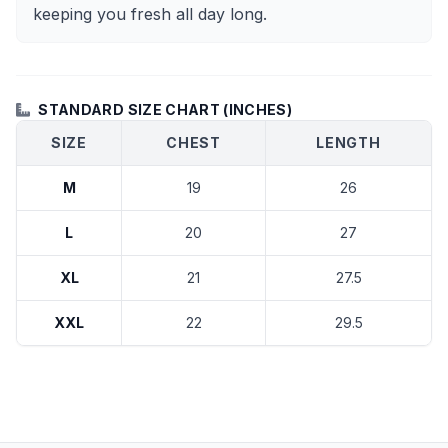
keeping you fresh all day long.
STANDARD SIZE CHART (INCHES)
SIZE
CHEST
LENGTH
M
19
26
L
20
27
XL
21
27.5
XXL
22
29.5