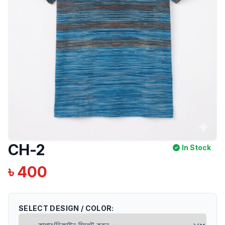
CH-2
COMFORT
In Stock
৳ 400
SELECT DESIGN / COLOR: