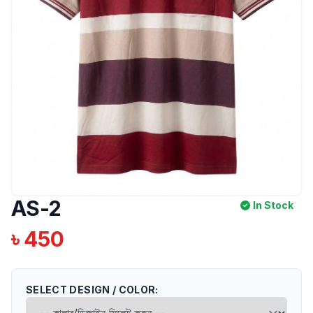
AS-2
LUXURY
In Stock
৳ 450
SELECT DESIGN / COLOR: